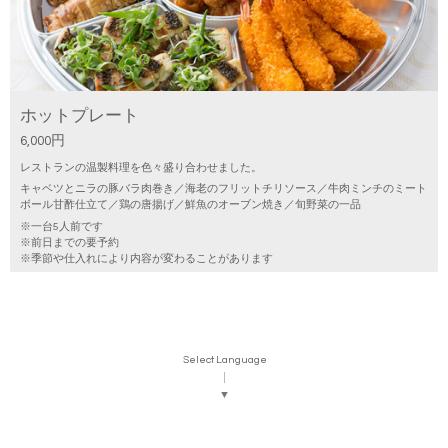
ホットプレート
6,000円
レストランの温製料理を色々盛り合わせました。
キャベツとニラの豚バラ肉巻き／海老のフリットチリソース／牛肉ミンチのミート
ボール甘酢仕立て／鶏の唐揚げ／鮮魚のオーブン焼き／旬野菜の一品
※一台5人前です
※前日までの要予約
※季節や仕入れにより内容が変わることがあります
Select Language
▼