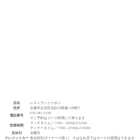
店名
レストランリーボン
住所
京都市左京区北白川西瀬ノ内町7
075-781-3129
電話番号
※ご予約はコース料理にて承ります
ランチタイム／11:00～15:00(L.O.13:30)
営業時間
ディナータイム／17:00～21:00(L.O.19:30)
定休日
水曜日
クレジットカー
各社対応(ダイナース除く) ※はなれ店ではカードの使用はできませ