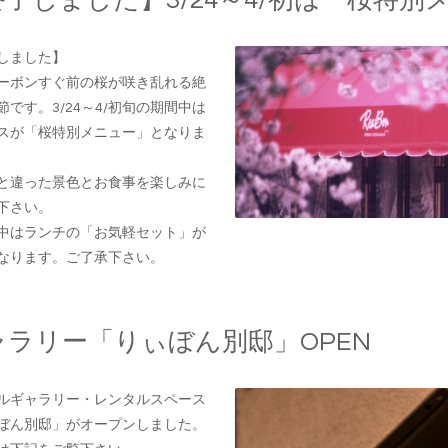
終了しました】3/24～4/初は「桜特
しました】
ーボンすぐ前の桜が咲き乱れる絶
節です。3/24～4/初旬の期間中は
スが「桜特別メニュー」となりま
と違った景色とお食事を楽しみに
下さい。
中はランチの「お気軽セット」が
なります。ご了承下さい。
ャラリー「りぃぼん別邸」OPEN
ルギャラリー・レンタルスペース
ぼん別邸」がオープンしました。