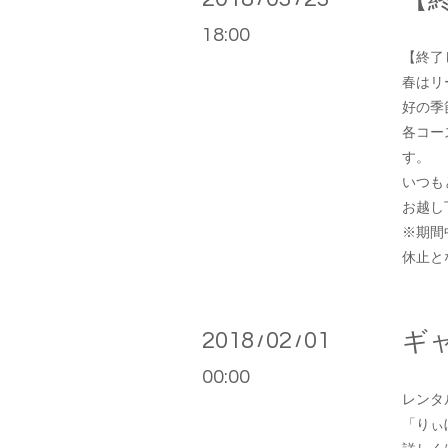
【
18:00
【終了
春はリ
好の季
各コー
す。
いつも
お越し
※期間
休止と
2018
02
01
ギ
/
/
00:00
レンタ
「りぃ