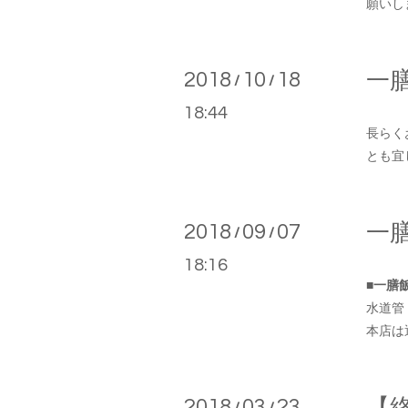
願いしま
2018
10
18
一
/
/
18:44
長らく
とも宜
2018
09
07
一
/
/
18:16
■一膳
水道管
本店は
2018
03
23
/
/